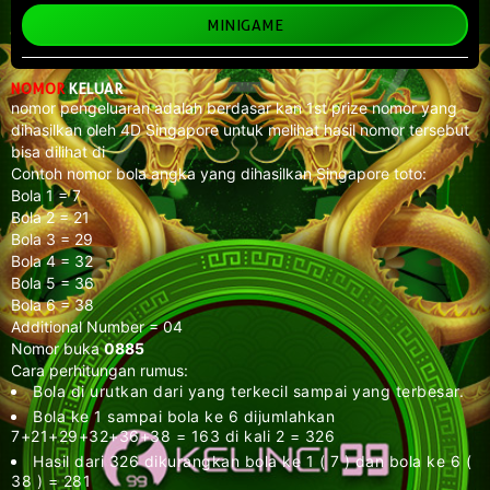
MINIGAME
NOMOR
KELUAR
nomor pengeluaran adalah berdasar kan 1st prize nomor yang
dihasilkan oleh 4D Singapore untuk melihat hasil nomor tersebut
bisa dilihat di
Contoh nomor bola angka yang dihasilkan Singapore toto:
Bola 1 = 7
Bola 2 = 21
Bola 3 = 29
Bola 4 = 32
Bola 5 = 36
Bola 6 = 38
Additional Number = 04
Nomor buka
0885
Cara perhitungan rumus:
Bola di urutkan dari yang terkecil sampai yang terbesar.
Bola ke 1 sampai bola ke 6 dijumlahkan
7+21+29+32+36+38 = 163 di kali 2 = 326
Hasil dari 326 dikurangkan bola ke 1 ( 7 ) dan bola ke 6 (
38 ) = 281